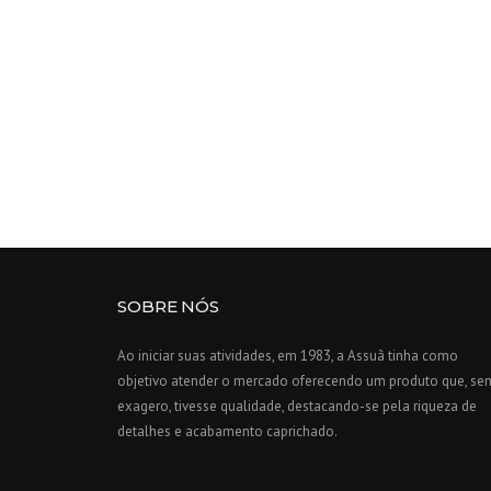
SOBRE NÓS
Ao iniciar suas atividades, em 1983, a Assuã tinha como
objetivo atender o mercado oferecendo um produto que, se
exagero, tivesse qualidade, destacando-se pela riqueza de
detalhes e acabamento caprichado.