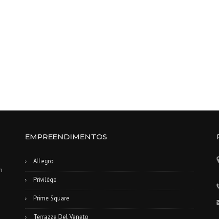
EMPREENDIMENTOS
Allegro
m
Privilège
Prime Square
Terrazze Del Veneto