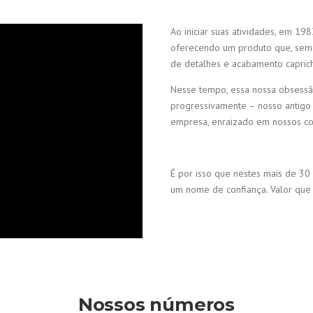
Ao iniciar suas atividades, em 19
oferecendo um produto que, sem 
de detalhes e acabamento capric
Nesse tempo, essa nossa obsessão
progressivamente – nosso antigo
empresa, enraizado em nossos col
É por isso que nestes mais de 30 
um nome de confiança. Valor que 
Nossos números