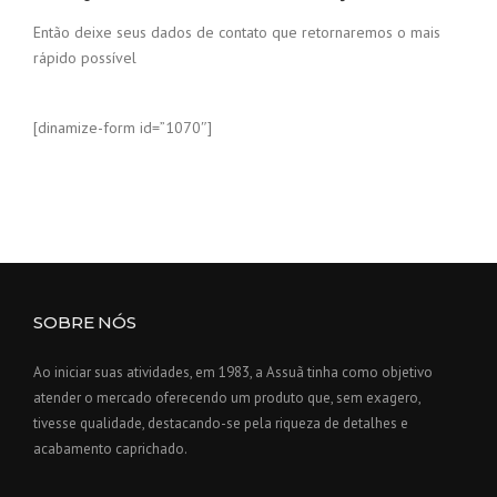
Então deixe seus dados de contato que retornaremos o mais
rápido possível
[dinamize-form id=”1070″]
SOBRE NÓS
Ao iniciar suas atividades, em 1983, a Assuã tinha como objetivo
atender o mercado oferecendo um produto que, sem exagero,
tivesse qualidade, destacando-se pela riqueza de detalhes e
acabamento caprichado.