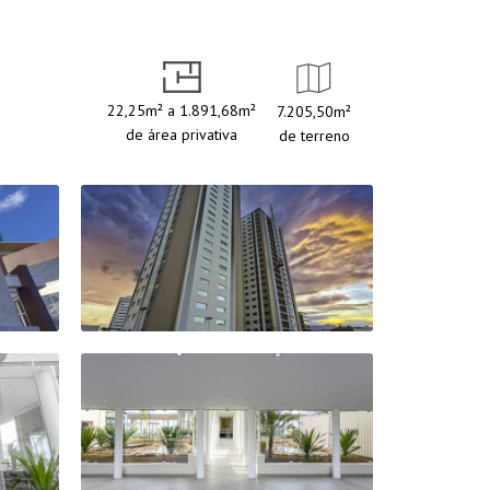
22,25m² a 1.891,68m²
7.205,50m²
de área privativa
de terreno