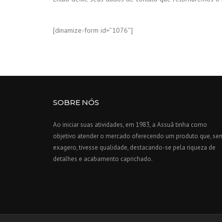
[dinamize-form id=”1076″]
SOBRE NÓS
Ao iniciar suas atividades, em 1983, a Assuã tinha como
objetivo atender o mercado oferecendo um produto que, se
exagero, tivesse qualidade, destacando-se pela riqueza de
detalhes e acabamento caprichado.